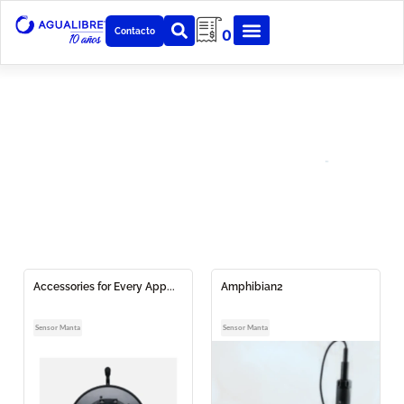
Contacto
0
Catálogo Eureka
Water Probes
Es líder mundial en el diseño y
fabricación de sondas
multiparamétricas de calidad del agua.
Accessories for Every App...
Amphibian2
Sensor Manta
Sensor Manta