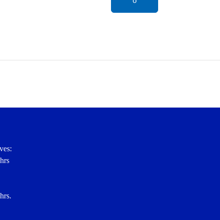
o
ves:
hrs
hrs.