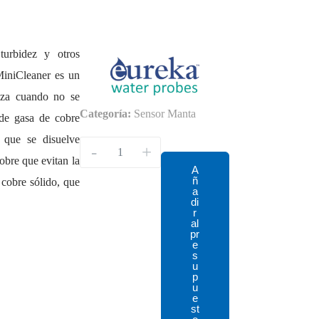
turbidez y otros
MiniCleaner es un
liza cuando no se
Categoría:
Sensor Manta
 de gasa de cobre
 que se disuelve
-
+
obre que evitan la
A
ñ
 cobre sólido, que
a
di
r
al
pr
e
s
u
p
u
e
st