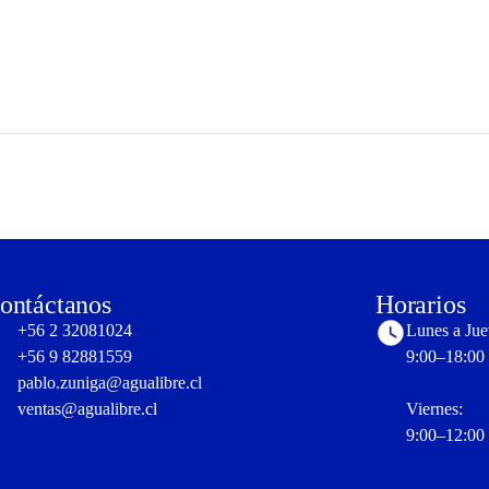
ontáctanos
Horarios
+56 2 32081024
Lunes a Jue
+56 9 82881559
9:00–18:00 
pablo.zuniga@agualibre.cl
ventas@agualibre.cl
Viernes:
9:00–12:00 