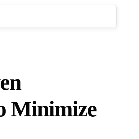
ven
o Minimize