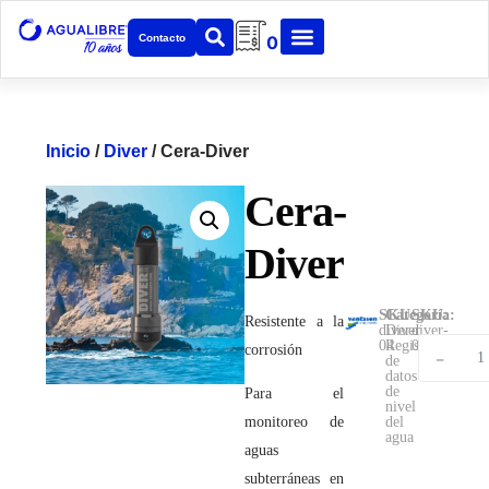
Contacto
0
Inicio
/
Diver
/ Cera-Diver
Cera-
Diver
SKU:
Categoría:
SKU:
Resistente a la
diver-
Diver
diver-
,
04
Registradores
04
corrosión
-
de
datos
de
Para el
nivel
monitoreo de
del
agua
aguas
subterráneas en