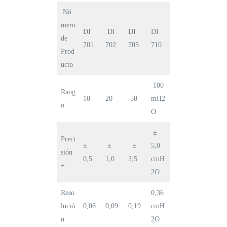
Nú
mero
DI
DI
DI
DI
de
701
702
705
710
Prod
ucto
100
Rang
10
20
50
mH2
o
O
±
Preci
±
±
±
5,0
sión
0,5
1,0
2,5
cmH
+
2O
Reso
0,36
lució
0,06
0,09
0,19
cmH
n
2O