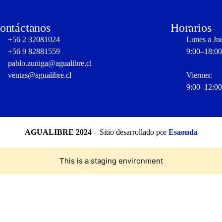
ontáctanos
Horarios
+56 2 32081024
Lunes a Ju
+56 9 82881559
9:00–18:00
pablo.zuniga@agualibre.cl
ventas@agualibre.cl
Viernes:
9:00–12:00
AGUALIBRE 2024
– Sitio desarrollado por
Esaonda
This is a staging environment