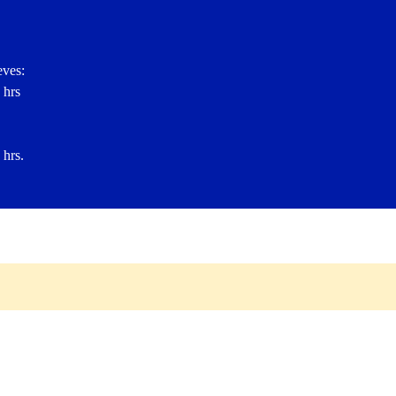
eves:
 hrs
 hrs.