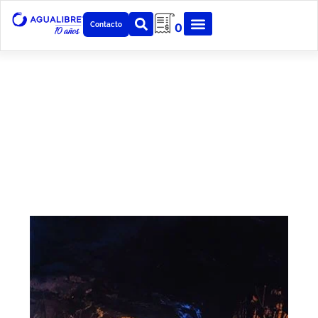
Contacto
0
Noticias
Mantenemos constante actualización sobre
distintos temas en la industria, medio y desarrollo
tecnológico para nuestros clientes.