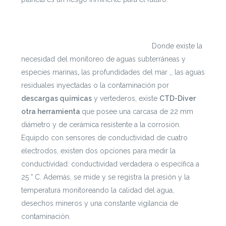
Si te interesa leer cada documento con mayor
profundidad puedes ingresar a
https://escenarioshidricos.cl/resultados
Donde existe la
necesidad del monitoreo de aguas subterráneas y
especies marinas
,
las profundidades del mar ,, las aguas
residuales inyectadas o la contaminación por
descargas químicas
y vertederos, existe
CTD-Diver
otra herramienta
que posee una carcasa
de 22 mm
diámetro y de cerámica resistente a la corrosión.
Equipdo con sensores de conductividad de cuatro
electrodos, existen dos opciones para medir la
conductividad: conductividad verdadera o específica a
25 ° C. Además, se mide y se registra la presión y la
temperatura monitoreando la calidad del agua,
desechos mineros y una constante vigilancia de
contaminación.
prehistoria