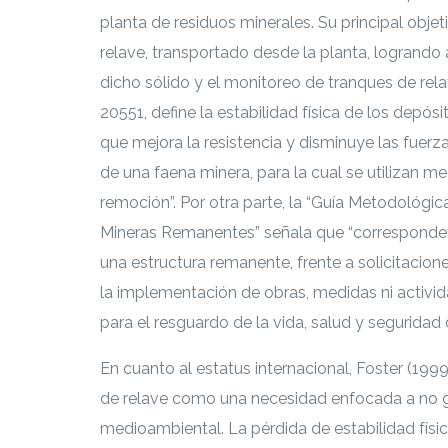
planta de residuos minerales. Su principal objet
relave, transportado desde la planta, logrando
dicho sólido y el monitoreo de tranques de relav
20551, define la estabilidad física de los depós
que mejora la resistencia y disminuye las fuer
de una faena minera, para la cual se utilizan me
remoción”. Por otra parte, la “Guía Metodológic
Mineras Remanentes” señala que “corresponderá
una estructura remanente, frente a solicitacion
la implementación de obras, medidas ni activida
para el resguardo de la vida, salud y seguridad
En cuanto al estatus internacional, Foster (1999
de relave como una necesidad enfocada a no g
medioambiental. La pérdida de estabilidad físi