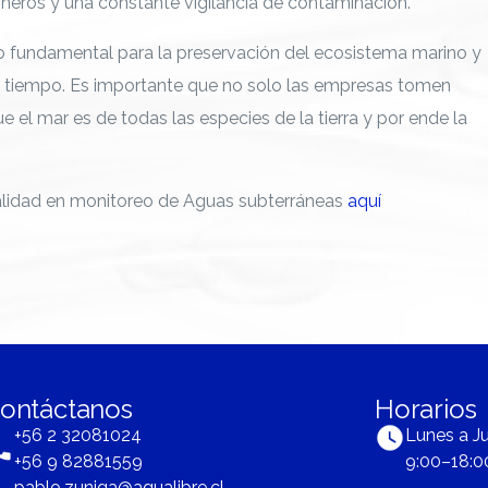
neros y una constante vigilancia de contaminación.
go fundamental para la preservación del ecosistema marino y
o tiempo. Es importante que no solo las empresas tomen
 el mar es de todas las especies de la tierra y por ende la
alidad en monitoreo de Aguas subterráneas
aquí
ontáctanos
Horarios
+56 2 32081024
Lunes a J
+56 9 82881559
9:00–18:0
pablo.zuniga@agualibre.cl