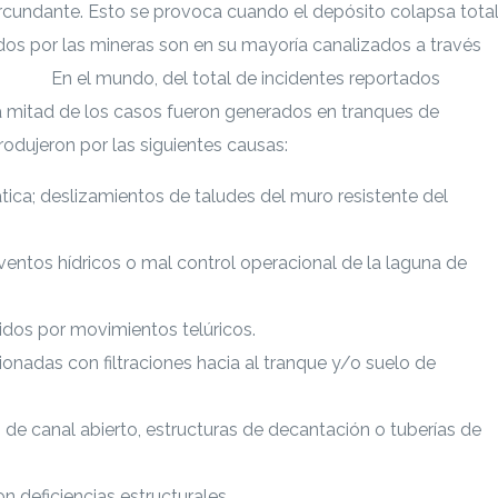
rcundante. Esto se provoca cuando el depósito colapsa tota
ados por las mineras son en su mayoría canalizados a través
relave
En el mundo, del total de incidentes reportados
la mitad de los casos fueron generados en tranques de
odujeron por las siguientes causas:
tica; deslizamientos de taludes del muro resistente del
ventos hídricos o mal control operacional de la laguna de
idos por movimientos telúricos.
ionadas con filtraciones hacia al tranque y/o suelo de
o de canal abierto, estructuras de decantación o tuberías de
n deficiencias estructurales.