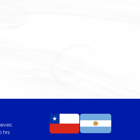
ueves:
0 hrs