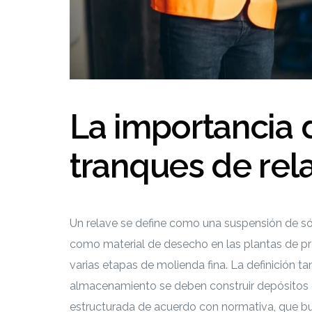
La importancia 
tranques de rel
Un relave se define como una suspensión de só
como material de desecho en las plantas de p
varias etapas de molienda fina. La definición tam
almacenamiento se deben construir depósitos d
estructurada de acuerdo con normativa, que b