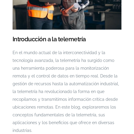
Introducción a la telemetría
En el mundo actual de la interconectividad y la
tecnología avanzada, la telemetría ha surgido como
una herramienta poderosa para la monitorización
remota y el control de datos en tiempo real. Desde la
gestión de recursos hasta la automatización industrial,
la telemetría ha revolucionado la forma en que
recopilamos y transmitimos información crítica desde
ubicaciones remotas. En este blog, exploraremos los
conceptos fundamentales de la telemetría, sus
aplicaciones y los beneficios que ofrece en diversas
industrias.