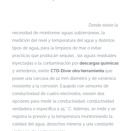
Si te interesa leer cada documento con mayor
profundidad puedes ingresar a
https://escenarioshidricos.cl/resultados
Donde existe la
necesidad de monitorear aguas subterráneas, la
medición del nivel y temperatura del agua y distintos
tipos de agua
,
para la limpieza de mar o evitar
practicas que producan sequías , las aguas residuales
inyectadas o la contaminación por
descargas químicas
y vertederos, existe
CTD-Diver
otra herramienta
que
posee una carcasa
de 22 mm diámetro y de cerámica
resistente a la corrosión. Equipdo con sensores de
conductividad de cuatro electrodos, existen dos
opciones para medir la conductividad: conductividad
verdadera o específica a 25 ° C. Además, se mide y se
registra la presión y la temperatura monitoreando la
calidad del agua, desechos mineros y una constante