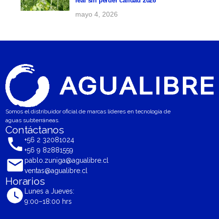
real sin perder calidad 2026
mayo 4, 2026
Somos el distribuidor oficial de marcas líderes en tecnología de
aguas subterráneas.
Contáctanos
+56 2 32081024
+56 9 82881559
pablo.zuniga@agualibre.cl
ventas@agualibre.cl
Horarios
Lunes a Jueves:
9:00–18:00 hrs