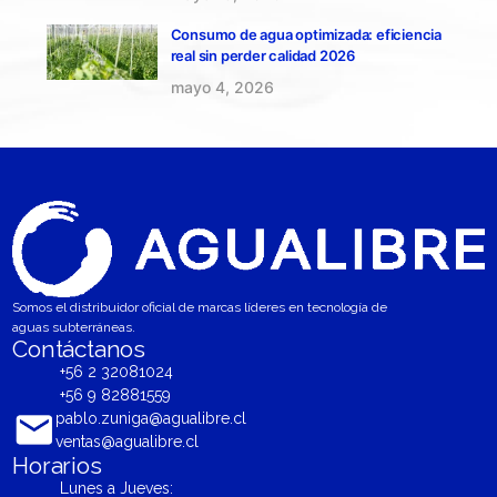
Consumo de agua optimizada: eficiencia
real sin perder calidad 2026
mayo 4, 2026
Somos el distribuidor oficial de marcas líderes en tecnología de
aguas subterráneas.
Contáctanos
+56 2 32081024
+56 9 82881559
pablo.zuniga@agualibre.cl
ventas@agualibre.cl
Horarios
Lunes a Jueves: