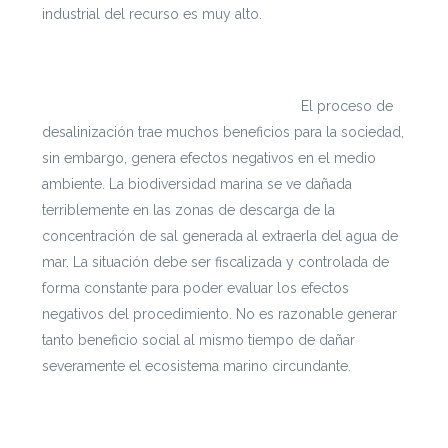
industrial del recurso es muy alto.
Si te interesa leer cada documento con mayor
profundidad puedes ingresar a
https://escenarioshidricos.cl/resultados
El proceso de
desalinización trae muchos beneficios para la sociedad,
sin embargo, genera efectos negativos en el medio
ambiente. La biodiversidad marina se ve dañada
terriblemente en las zonas de descarga de la
concentración de sal generada al extraerla del agua de
mar. La situación debe ser fiscalizada y controlada de
forma constante para poder evaluar los efectos
negativos del procedimiento. No es razonable generar
tanto beneficio social al mismo tiempo de dañar
severamente el ecosistema marino circundante.
Si te interesa leer cada documento con mayor
profundidad puedes ingresar a