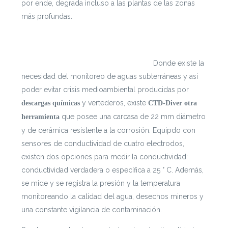
por ende, degrada incluso a las plantas de las zonas
más profundas.
Si te interesa leer cada documento con mayor
profundidad puedes ingresar a
https://escenarioshidricos.cl/resultados
Donde existe la
necesidad del monitoreo de aguas subterráneas y asi
poder evitar crisis medioambiental producidas por
y vertederos, existe
descargas químicas
CTD-Diver
otra
que posee una carcasa
de 22 mm diámetro
herramienta
y de cerámica resistente a la corrosión. Equipdo con
sensores de conductividad de cuatro electrodos,
existen dos opciones para medir la conductividad:
conductividad verdadera o específica a 25 ° C. Además,
se mide y se registra la presión y la temperatura
monitoreando la calidad del agua, desechos mineros y
una constante vigilancia de contaminación.
prehistoria